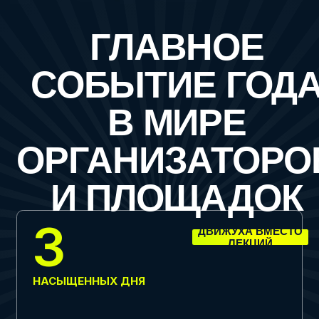
В МИРЕ
ОРГАНИЗАТОРОВ
И ПЛОЩАДОК
3
ДВИЖУХА ВМЕСТО
ЛЕКЦИЙ
НАСЫЩЕННЫХ ДНЯ
Погружение с необычными экскурсиями,
выступления спикеров, нетворкинг, иммерсивное
шоу, вечеринка, прогулка на теплоходе
5+
НЕТ ГОЛЫМ
СТЕНАМ
ЛОКАЦИЙ