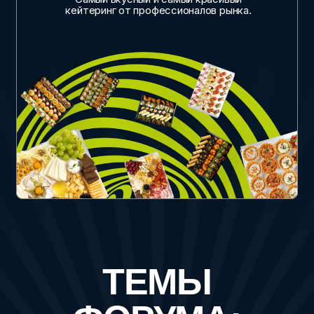
уникального клиентского опыта. Новые форматы:
от иммерсивных шоу до поэтических вечеров,
и поймём, какой контент заставляет людей
отложить смартфоны и пойти в живое общение.
ЛЮДИ:
КАПИТАЛ ДОВЕРИЯ
Люди в команде и люди на мероприятии.
Поговорим о дефиците кадров и о том,
как собрать эффективную команду. Разберём
психологию современного клиента: почему
«новые взрослые» выбирают камерность
и как владельцу площадки стать лидером
локального сообщества.
ПРИВЛЕЧЕНИЕ:
ЭКОНОМИКА
ВНИМАНИЯ