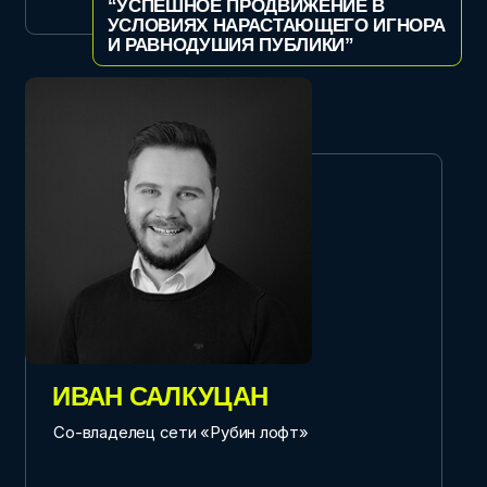
АНАСТАСИЯ ДАВЫДОВА
Консультант по релокации бизнеса, со-
основательница и Movingo, ведущая подкаста
“Culture Mapping”
“МЕЖКУЛЬТУРНЫЙ СРЫВ БАШКИ.
ЛИВАНСКАЯ СВАДЬБА И ВСЕ ТАКОЕ”