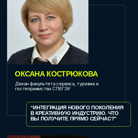
и «Обрусевшие», организатор Шотландского
бала
“УСПЕШНОЕ ПРОДВИЖЕНИЕ В
УСЛОВИЯХ НАРАСТАЮЩЕГО ИГНОРА
И РАВНОДУШИЯ ПУБЛИКИ”
ИВАН САЛКУЦАН
Со-владелец сети «Рубин лофт»