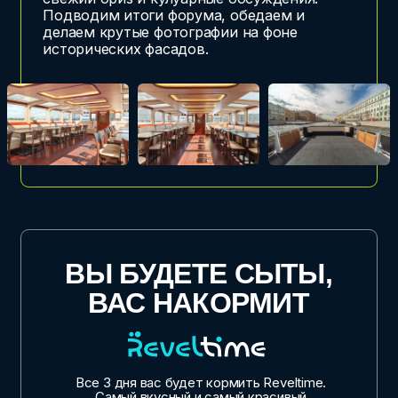
ОТ СТРАТЕГИИ
ДО ЭМОЦИЙ
ПРОСТРАНСТВО:
АРХИТЕКТУРА
ДОХОДА
Как превратить «просто стены»
в высокомаржинальный актив. Разберём живые
кейсы. Обсудим, как дизайн и техническое
оснащение площадки напрямую влияют
на средний чек и лояльность.
ПРОГРАММА:
РЕЖИССУРА
ВПЕЧАТЛЕНИЙ
Уходим от типовых сценариев к созданию