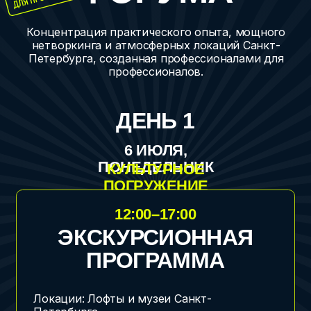
интересные экскурсии в необычные места.
19:00–23:00
ПРЕПАТИ НА
СЕВКАБЕЛЕ
Локация: лофты «Рубин»
Программа: Нетворкинг, иммерсив
Собираемся в уютной лофте на Севкабеле,
кушаем и пьём, отдыхаем и знакомимся.
Только лёгкая музыка и классное
комьюнити единомышленников.