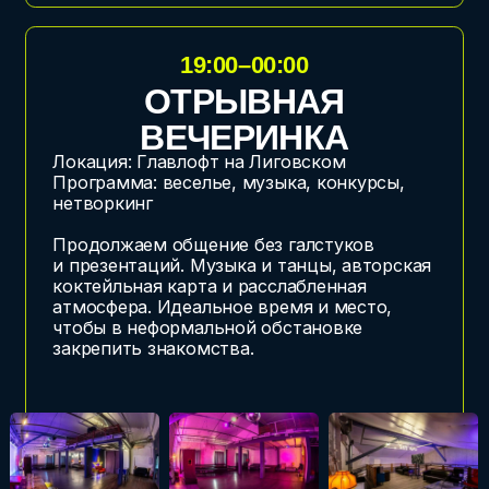
обсуждения без сцены, тайный заговор
Отправляемся в круиз по питерским на
комфортабельном теплоходе. Только
свежий бриз и кулуарные обсуждения.
Подводим итоги форума, обедаем и
делаем крутые фотографии на фоне
исторических фасадов.
ВЫ БУДЕТЕ СЫТЫ,
ВАС НАКОРМИТ