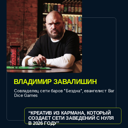
“ЧТО РАБОТАЕТ И НЕ РАБОТОТАЕТ В
МАРКЕТИНГЕ ЛОФТА СЕЙЧАС”
ДАРЬЯ ТОКАРЕВА
Собственнница мануфактуры SPAWN. Лауреат 2-
х национальных премий и Lexus design award.
Визионер РБК
“ЭКОНОМИКА ВПЕЧАТЛЕНИЙ: КАК