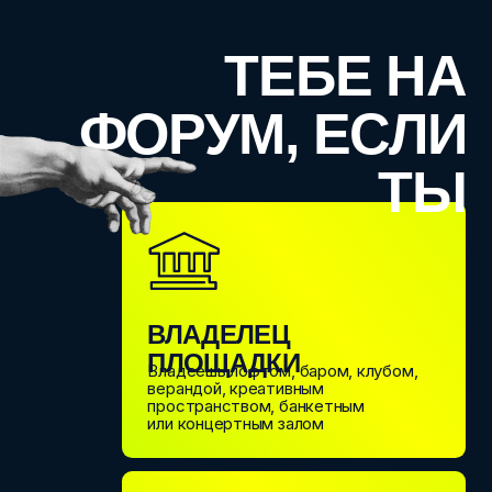
Владеешь лофтом, баром, клубом,
верандой, креативным
пространством, банкетным
или концертным залом
ОРГАНИЗАТОР
СОБЫТИЙ
Используешь событийные площадки
и организуешь мини-события:
вечеринки, свадьбы, корпоративы
УЧАСТНИК
ИНДУСТРИИ
Маркетолог, ведущий, декоратор,
сценарист, продюсер, владелец