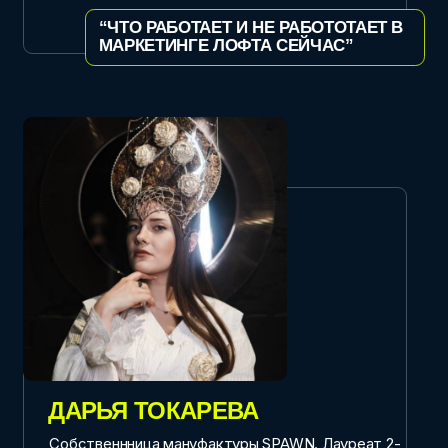
АНДРЕЙ МАКАРКИН
Адвокат, к.ю.н., доцент, автор игры «Обыск
в компании»
«СТРЕСС-ИГРЫ:
ОТ КОРПОРАТИВНОГО ОТДЫХА
К ОБУЧЕНИЮ»