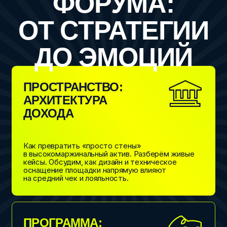
Маркетинг без «слива» бюджета в эпоху
дефицита привычных каналов. Как эффективно
продавать площадки и мероприятия?
Мы обсудим партнёрские интеграции, работу
с лидерами мнений и способы привлечения
спонсоров на события.
НА СЦЕНЕ
ОПЫТНЫЕ
ПРАКТИКИ
И ВИЗИОНЕРЫ