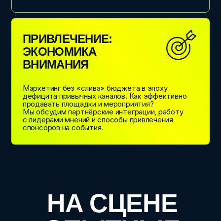
КАТЕРИНА СОКОЛЕНКО
Основатель, лофты SOKSPACE (23 лофта, 4
студии видеозаписи) кейтеринг, строительство
БИЗНЕС-МОДЕЛЬ, ДАЮЩАЯ
УВЕРЕННОСТЬ. РАБОТА В ТРЕНДАХ.
КАК НАЙТИ СВОЕГО КЛИЕНТА И
ВЫСТРОИТЬ ПОЛНЫЙ СЕРВИС