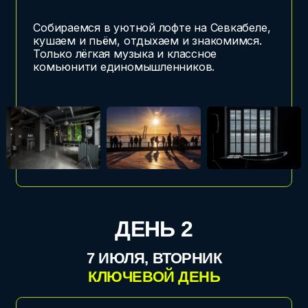
модели. Выступления топовых спикеров.
Мастер-классы, иммерсивное шоу,
в перерывах — нетворкинг, вкусная еда,
напитки и тонны инсайдов и инсайтов.
19:00–00:00
ОТРЫВНАЯ
ВЕЧЕРИНКА
Локация: Главлофт на Лиговском
Программа: веселье, музыка, конкурсы,
нетворкинг
Продолжаем общение без галстуков
и презентаций. Музыка и танцы, авторская
коктейльная карта и расслабленная
атмосфера. Идеальное время и место,