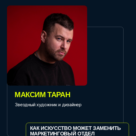
ГРИБНЫЕ ИЗДЕЛИЯ СОЗДАЮТ
НОВЫЙ ЯЗЫК ПРЕМИУМ-СОБЫТИЯ”
ДЕНИС РУБИН
Основатель концертного агентства Happy New
Ears, владелец кафе Póems
“КАК СОЗДАВАТЬ КУЛЬТОВЫЕ ТОЧКИ
ПРИТЯЖЕНИЯ”