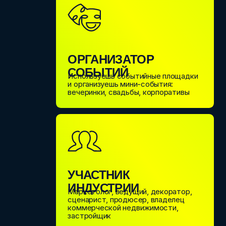
коммерческой недвижимости,
застройщик
НА ФОРУМЕ ТЫ
ОТДОХНЕШЬ
ОТ РУТИНЫ, ПОЛУЧИШЬ
НОВЫЕ ЗНАНИЯ
,
ОБРЕТЕШЬ
ПОЛЕЗНЫЕ
ЗНАКОМСТВА
И
ЗАРЯДИШЬ СВОЙ
БИЗНЕС
НА ВЕСЬ ГОД
ПРОГРАММА
ФОРУМА